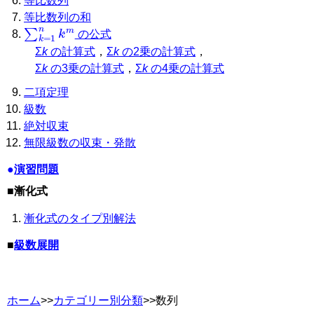
等比数列
等比数列の和
∑
k
=
1
n
k
m
の公式
Σ
k
の計算式
，
Σ
k
の2乗の計算式
，
Σ
k
の3乗の計算式
，
Σ
k
の4乗の計算式
二項定理
級数
絶対収束
無限級数の収束・発散
●
演習問題
■漸化式
漸化式のタイプ別解法
■
級数展開
ホーム
>>
カテゴリー別分類
>>数列