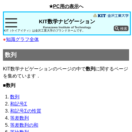
★
PC用の表示
へ
KIT数学ナビゲーション
Kanazawa Institute of Technology
KIT（ケイアイティ）は金沢工業大学のブランドネームです。
●
知識グラフ全体
数列
KIT数学ナビゲーションのページの中で
数列
に関するページ
を集めています．
■数列
数列
和記号Σ
和記号Σの性質
等差数列
等差数列の和