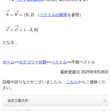
b
→
=
b
′
→
=
6
,
2
（
ベクトルの相等
を参照）
c
→
=
c
′
→
=
−
3
,
6
となる．
ホーム
>>
カテゴリー分類
>>
ベクトル
>>平面ベクトル
最終更新日
2025年9月26日
誤植や誤りなどがございましたら、
こちら
からご連絡くだ
さい。
金沢工業大学