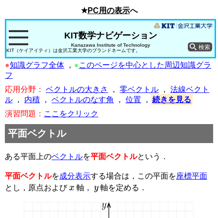
★
PC用の表示
へ
KIT数学ナビゲーション
Kanazawa Institute of Technology
KIT（ケイアイティ）は金沢工業大学のブランドネームです。
●
知識グラフ全体
，
●
このページを中心とした周辺知識グラ
フ
応用分野：
ベクトルの大きさ
，
零ベクトル
，
法線ベクト
ル
，
内積
，
ベクトルのなす角
，
位置
，
続きを見る
演習問題：
ここをクリック
平面ベクトル
ある平面上の
ベクトル
を
平面ベクトル
という．
平面ベクトル
を
成分表示
する場合は，この平面を
座標平面
x
y
とし，原点および
軸，
軸を定める．