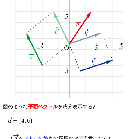
図のような
平面ベクトル
を成分表示すると
a
→
=
4
,
6
a
→
（
ベクトルの終点
の座標が成分表示になる）