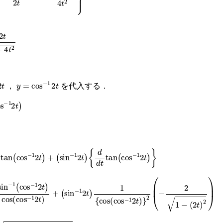
1
−
4
t
2
y
=
cos
−
1
2
t
，
を代入する．
2
t
cos
−
1
2
t
+
sin
−
1
2
t
d
d
t
tan
cos
−
1
2
t
os
−
1
2
t
cos
cos
−
1
2
t
+
sin
−
1
2
t
1
cos
cos
−
1
2
t
2
−
2
1
−
2
t
2