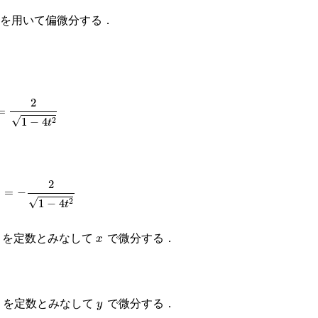
を用いて偏微分する．
4
t
2
1
−
4
t
2
x
を定数とみなして
で微分する．
y
を定数とみなして
で微分する．