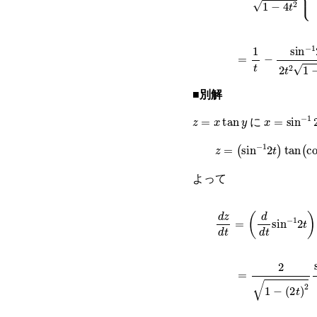
=
1
t
−
sin
−
1
2
t
2
t
2
■別解
z
=
x
tan
y
x
=
sin
−
1
2
t
に
z
=
sin
−
1
2
t
tan
cos
−
1
よって
d
z
d
t
=
d
d
t
sin
−
1
2
t
tan
=
2
1
−
2
t
2
sin
−
1
c