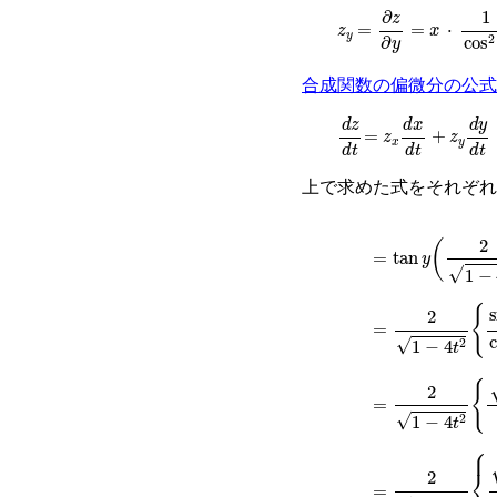
z
y
=
∂
z
∂
y
=
x
·
1
cos
2
y
合成関数の偏微分の公式
d
z
d
=
t
z
x
d
x
d
t
+
z
y
d
y
d
t
上で求めた式をそれぞれ
=
tan
y
2
1
−
4
t
2
+
x
=
2
1
−
4
t
2
sin
cos
=
2
1
−
4
t
2
1
−
cos
=
2
1
−
4
t
2
1
−
2
t
2
2