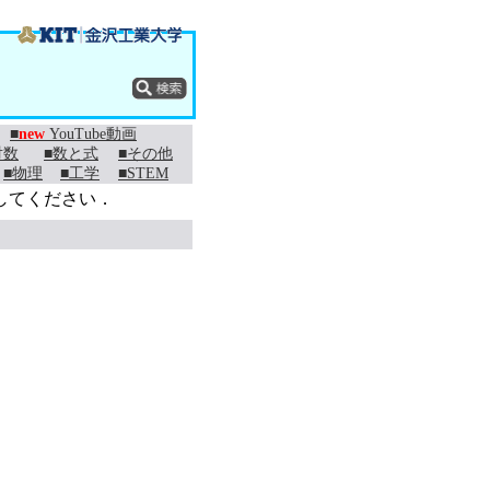
■
new
YouTube動画
対数
■数と式
■その他
■物理
■工学
■STEM
してください．