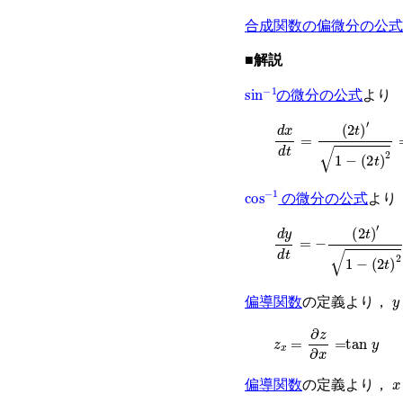
合成関数の偏微分の公式
■解説
sin
−
1
の微分の公式
より
d
x
d
t
=
2
t
′
1
−
2
t
2
=
2
1
−
cos
−
1
の微分の公式
より
d
y
d
t
=
−
2
t
′
1
−
2
t
2
=
−
2
y
偏導関数
の定義より，
z
x
=
∂
z
∂
x
=
tan
y
x
偏導関数
の定義より，