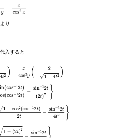
=
x
cos
2
x
より
代入すると
cos
2
y
−
2
1
−
4
t
2
−
1
2
t
cos
cos
−
1
2
t
−
sin
−
1
2
t
2
t
2
2
cos
−
1
2
t
2
t
−
sin
−
1
2
t
4
t
2
t
−
sin
−
1
2
t
4
t
2