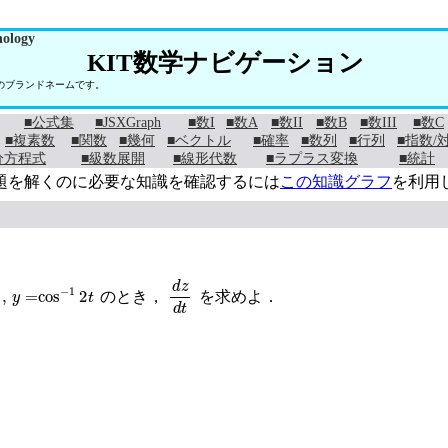
nology
KIT数学ナビゲーション
学のブランドネームです。
■公式集
■JSXGraph
■数I
■数A
■数II
■数B
■数III
■数C
■複素数
■関数
■幾何
■ベクトル
■確率
■数列
■行列
■指数/
分方程式
■級数展開
■線形代数
■ラプラス変換
■統計
題を解くのに必要な知識を確認するには
この知識グラフ
を利用
cos
−
1
2
t
d
z
d
t
のとき，
を求めよ．