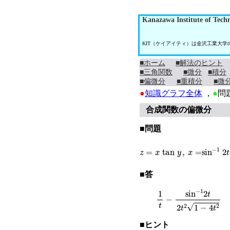
Kanazawa Institute of Tech
KIT（ケイアイティ）は金沢工業大
■ホーム
■解法のヒント
■三角関数
■微分
■積分
■偏微分
■重積分
■微
●
知識グラフ全体
，
●
問
合成関数の偏微分
■問題
z
=
x
tan
y
,
x
=
sin
−
1
2
t
,
y
=
■答
1
t
−
sin
−
1
2
t
2
t
2
1
−
4
t
2
■ヒント