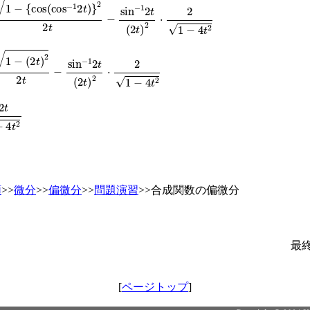
cos
−
1
2
t
2
2
t
−
sin
−
1
2
t
2
t
2
⋅
2
1
−
4
t
2
2
t
−
sin
−
1
2
t
2
t
2
⋅
2
1
−
4
t
2
1
−
4
t
2
類
>>
微分
>>
偏微分
>>
問題演習
>>合成関数の偏微分
最
[
ページトップ
]