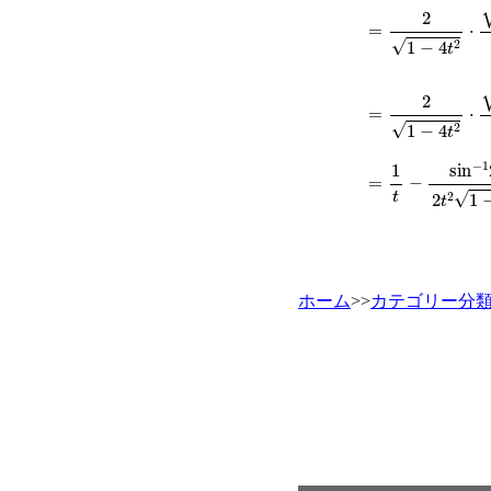
=
2
1
−
4
t
2
⋅
1
−
cos
=
2
1
−
4
t
2
⋅
1
−
2
t
2
=
1
t
−
sin
−
1
2
t
2
t
2
ホーム
>>
カテゴリー分