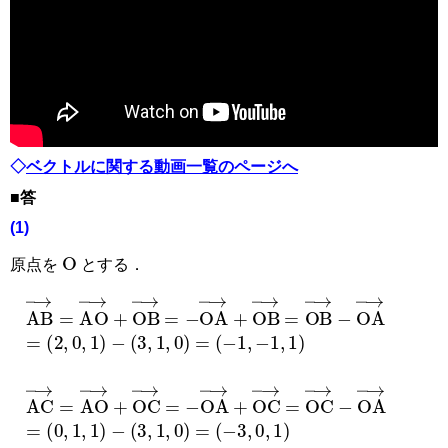
◇
ベクトルに関する動画一覧のページへ
■答
(1)
O
原点を
とする．
AB
→
=
AO
→
+
OB
=
→
−
OA
→
+
OB
→
=
OB
→
−
OA
→
=
2
,
0
,
1
−
3
,
1
,
0
=
−
1
,
−
1
,
1
AC
→
=
AO
→
+
OC
=
→
−
OA
→
+
OC
→
=
OC
→
−
OA
→
=
0
,
1
,
1
−
3
,
1
,
0
=
−
3
,
0
,
1