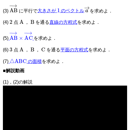
AB
→
1
a
→
(3)
に平行で
大きさが
のベクトル
を求めよ．
2
A
B
(4)
点
，
を通る
直線の方程式
を求めよ．
AB
→
×
AC
→
(5)
を求めよ．
3
A
B
C
(6)
点
，
，
を通る
平面の方程式
を求めよ．
△
ABC
(7)
の面積
を求めよ．
■解説動画
(1)，(2)の解説