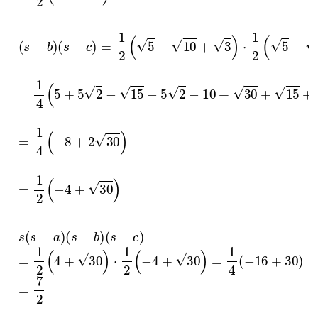
s
−
b
s
−
c
=
1
2
5
−
10
+
3
⋅
1
2
5
+
10
−
3
=
1
4
5
+
5
2
−
15
−
5
2
−
10
+
30
+
15
+
30
−
3
=
1
4
−
8
+
2
30
=
1
2
−
4
+
30
s
s
−
a
s
−
b
s
−
c
=
1
2
4
+
30
⋅
1
2
−
4
+
30
=
1
4
−
16
+
30
=
7
2