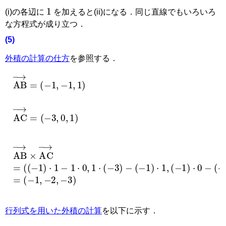
1
(i)の各辺に
を加えると(ii)になる．同じ直線でもいろいろ
な方程式が成り立つ．
(5)
外積の計算の仕方
を参照する．
AB
→
=
(
−
1
,
−
1
,
1
)
AC
→
=
(
−
3
,
0
,
1
)
AB
→
×
AC
→
=
(
(
(
(
−
−
−
1
1
1
)
)
)
·
·
·
1
(
1
−
,
(
−
3
−
1
)
1
)
·
)
0
·
,
0
1
−
·
(
−
3
)
−
=
(
−
1
,
−
2
,
−
3
)
行列式を用いた外積の計算
を以下に示す．