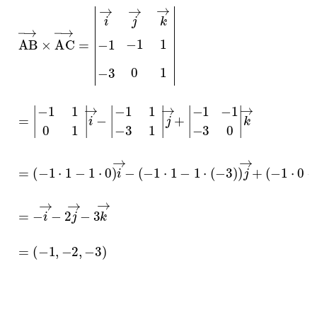
AB
→
×
AC
→
=
i
→
j
→
k
→
−
1
−
1
1
−
3
0
1
=
−
1
1
0
1
i
→
−
−
1
1
−
3
1
j
→
+
−
1
−
1
−
3
0
k
→
=
−
1
⋅
1
−
1
⋅
0
i
→
−
−
1
⋅
1
−
1
⋅
−
3
j
→
+
−
1
⋅
0
−
−
1
⋅
−
3
k
→
=
−
i
→
−
2
j
→
−
3
k
→
=
−
1
,
−
2
,
−
3