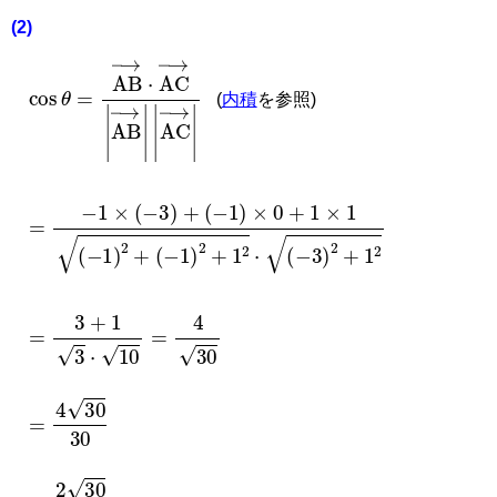
(2)
cos
θ
=
AB
→
·
AC
→
|
AB
→
|
|
AC
→
|
(
内積
を参照)
=
(
−
−
1
1
)
×
2
(
+
−
1
3
2
)
+
·
(
(
−
−
3
1
)
)
2
×
+
0
1
+
2
1
×
1
(
−
1
)
2
+
=
3
+
1
3
·
10
=
4
30
=
4
30
30
=
2
30
15