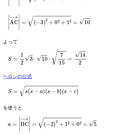
AC
→
=
−
3
2
+
0
2
+
1
2
=
10
よって
S
=
1
2
3
⋅
10
⋅
7
15
=
14
2
ヘロンの公式
S
=
s
s
−
a
s
−
b
s
−
c
を使うと
a
=
BC
→
=
−
2
2
+
1
2
+
0
2
=
5