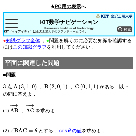
★
PC用の表示
へ
KIT数学ナビゲーション
Kanazawa Institute of Technology
KIT（ケイアイティ）は金沢工業大学のブランドネームです。
●
知識グラフ全体
，
●
問題を解くのに必要な知識を確認する
には
この知識グラフ
を利用してください．
平面に関連した問題
■問題
3
A
(
3
,
1
,
0
)
B
(
2
,
0
,
1
)
C
(
0
,
1
,
1
)
点
，
，
がある．以下
の問に答えよ．
AB
→
AC
→
(1)
，
を求めよ．
∠
BAC
=
θ
cos
θ
(2)
とする．
の値
を求めよ．