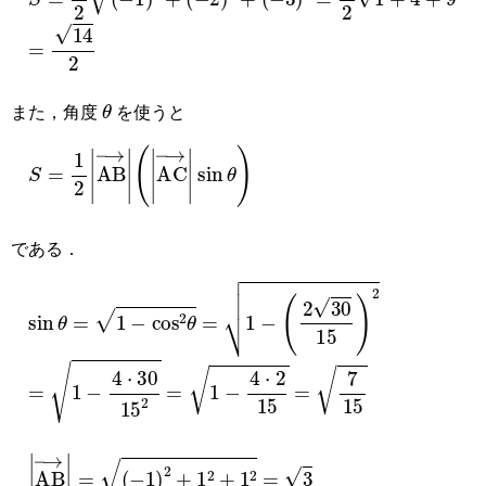
=
14
2
θ
また，角度
を使うと
S
=
1
2
AB
→
AC
→
sin
θ
である．
sin
θ
=
1
−
cos
2
θ
=
1
−
2
30
15
2
=
1
−
4
⋅
30
15
2
=
1
−
4
⋅
2
15
=
7
15
AB
→
=
−
1
2
+
1
2
+
1
2
=
3