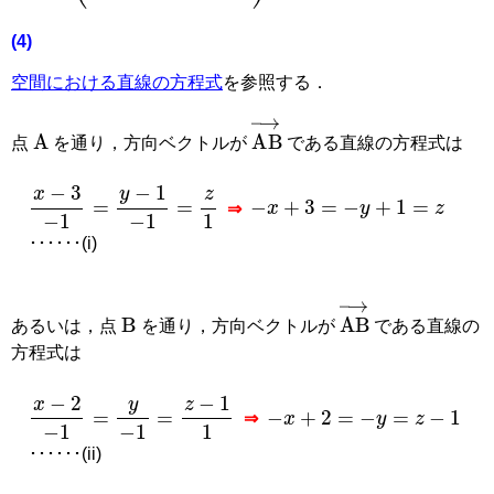
(4)
空間における直線の方程式
を参照する．
A
AB
→
点
を通り，方向ベクトルが
である直線の方程式は
x
−
3
−
1
=
y
−
1
−
1
=
z
1
−
x
+
3
=
−
y
+
1
=
z
⇒
･･････(i)
B
AB
→
あるいは，点
を通り，方向ベクトルが
である直線の
方程式は
x
−
2
−
1
=
y
−
1
=
z
−
1
1
−
x
+
2
=
−
y
=
z
−
1
⇒
･･････(ii)