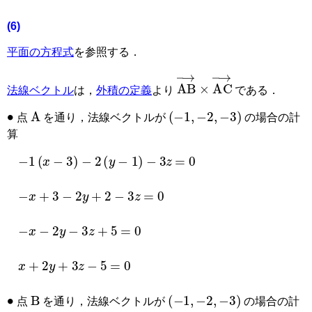
(6)
平面の方程式
を参照する．
AB
→
×
AC
→
法線ベクトル
は，
外積の定義
より
である．
•
A
−
1
,
−
2
,
−
3
点
を通り，法線ベクトルが
の場合の計
算
−
1
(
x
−
3
)
−
2
(
y
−
1
)
−
3
z
=
0
−
x
+
3
−
2
y
+
2
−
3
z
=
0
−
x
−
2
y
−
3
z
+
5
=
0
x
+
2
y
+
3
z
−
5
=
0
•
B
−
1
,
−
2
,
−
3
点
を通り，法線ベクトルが
の場合の計