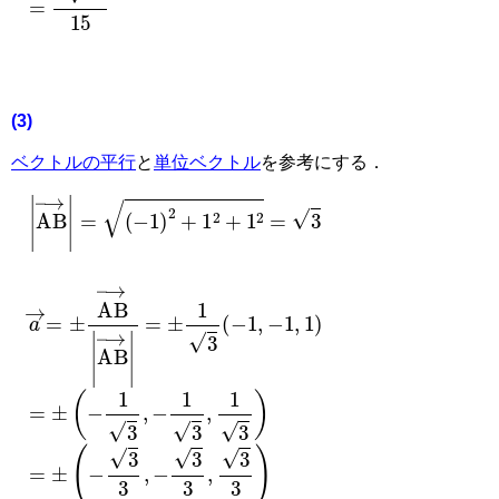
(3)
ベクトルの平行
と
単位ベクトル
を参考にする．
AB
→
=
−
1
2
+
1
2
+
1
2
=
3
a
→
=
±
AB
→
AB
=
±
→
1
3
(
−
1
,
−
1
,
1
)
=
±
(
−
1
3
,
−
1
3
,
1
3
)
=
±
(
−
3
3
,
−
3
3
,
3
3
)