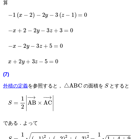
算
−
1
(
x
−
2
)
−
2
y
−
3
(
z
−
1
)
=
0
−
x
+
2
−
2
y
−
3
z
+
3
=
0
−
x
−
2
y
−
3
z
+
5
=
0
x
+
2
y
+
3
z
−
5
=
0
(7)
△
ABC
S
外積の定義
を参照すると，
の面積を
とすると
S
=
1
2
|
AB
→
×
AC
→
|
である．よって
S
=
1
2
(
−
1
)
2
+
(
−
2
)
2
+
(
−
3
)
2
=
1
2
1
+
4
+
9