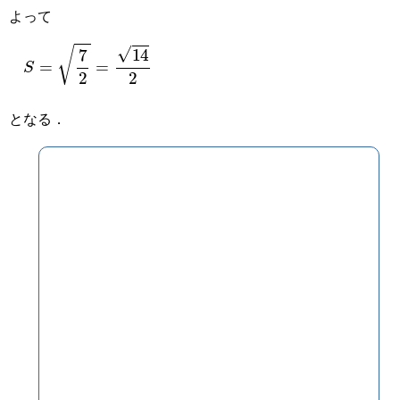
よって
S
=
7
2
=
14
2
となる．