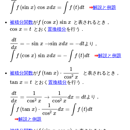
∫
f
(
sin
x
)
cos
x
d
x
=
∫
f
(
t
)
d
t
⇒
解説と例題
f
(
cos
x
)
sin
x
被積分関数
が
と表されるとき，
cos
x
=
t
とおく
置換積分
を行う．
d
t
d
x
=
−
sin
x
→
sin
x
d
x
=
−
d
t
より，
∫
f
(
cos
x
)
sin
x
d
x
=
−
∫
f
(
t
)
d
t
⇒
解説と例題
f
(
tan
x
)
⋅
1
cos
2
x
被積分関数
が
と表されるとき，
tan
x
=
t
とおく
置換積分
を行う．
d
t
d
x
=
1
cos
2
x
→
1
cos
2
x
d
x
=
d
t
より，
∫
f
(
tan
x
)
⋅
1
cos
2
x
d
x
=
∫
f
(
t
)
d
t
⇒
解説と例題
f
(
sin
x
,
cos
x
)