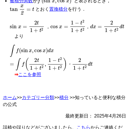
被積分関数
が
と表されるとき，
tan
x
2
=
t
とおく
置換積分
を行う．
sin
x
=
2
t
1
+
t
2
cos
x
=
1
−
t
2
1
+
t
2
d
x
=
2
1
+
t
2
d
t
，
，
より
∫
f
(
sin
x
,
cos
x
)
d
x
=
∫
f
2
t
1
+
t
2
,
1
−
t
2
1
+
t
2
・
2
1
+
t
2
d
t
・
⇒
ここを参照
ホーム
>>
カテゴリー分類
>>
積分
>>知っていると便利な積分
の公式
最終更新日：
2025年4月26日
誤植や誤りなどがございましたら、
こちら
からご連絡くだ