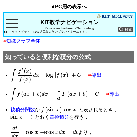
★
PC用の表示
へ
KIT数学ナビゲーション
Kanazawa Institute of Technology
KIT（ケイアイティ）は金沢工業大学のブランドネームです。
●
知識グラフ全体
知っていると便利な積分の公式
∫
f
′
(
x
)
f
(
x
)
d
x
=
log
|
f
(
x
)
|
+
C
⇒
導出
∫
f
(
a
x
+
b
)
d
x
=
1
a
F
(
a
x
+
b
)
+
C
⇒
導出
f
(
sin
x
)
cos
x
被積分関数
が
と表されるとき，
sin
x
=
t
とおく
置換積分
を行う．
d
t
d
x
=
cos
x
→
cos
x
d
x
=
d
t
より，