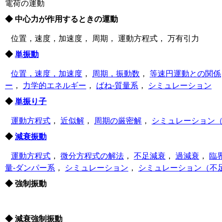
電荷の運動
◆ 中心力が作用するときの運動
位置，速度，加速度， 周期， 運動方程式， 万有引力
◆
単振動
位置，速度，加速度
，
周期，振動数
，
等速円運動との関係
ー
，
力学的エネルギー
，
ばね‐質量系
，
シミュレーション
◆
単振り子
運動方程式
，
近似解
，
周期の厳密解
，
シミュレーション
◆
減衰振動
運動方程式
，
微分方程式の解法
，
不足減衰
，
過減衰
，
臨
量‐ダンパー系
，
シミュレーション
，
シミュレーション（不
◆ 強制振動
◆ 減衰強制振動