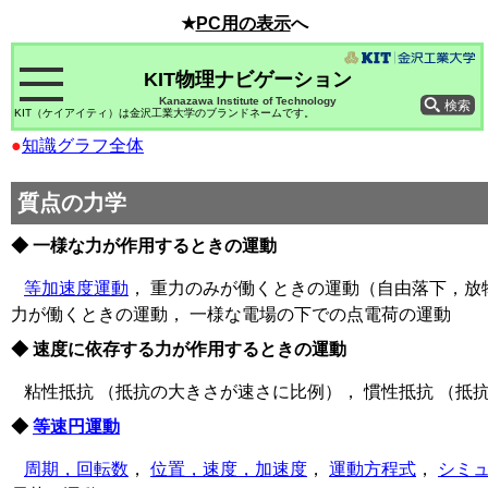
★
PC用の表示
へ
KIT物理ナビゲーション
Kanazawa Institute of Technology
KIT（ケイアイティ）は金沢工業大学のブランドネームです。
●
知識グラフ全体
質点の力学
◆ 一様な力が作用するときの運動
等加速度運動
， 重力のみが働くときの運動（自由落下，放
力が働くときの運動， 一様な電場の下での点電荷の運動
◆ 速度に依存する力が作用するときの運動
粘性抵抗 （抵抗の大きさが速さに比例）， 慣性抵抗 （抵
◆
等速円運動
周期，回転数
，
位置，速度，加速度
，
運動方程式
，
シミ